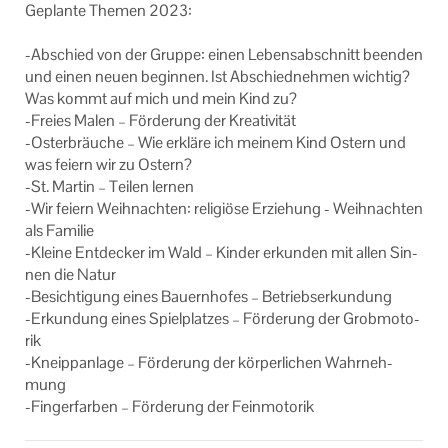
Ge­plan­te The­men 2023:
Impressum
-​Abschied von der Grup­pe: einen Le­bens­ab­schnitt be­en­den
und einen neuen be­gin­nen. Ist Ab­schied­neh­men wich­tig?
Was kommt auf mich und mein Kind zu?
-​Freies Malen – För­de­rung der Krea­ti­vi­tät
-​Osterbräuche – Wie er­klä­re ich mei­nem Kind Os­tern und
was fei­ern wir zu Os­tern?
-St. Mar­tin – Tei­len ler­nen
-Wir fei­ern Weih­nach­ten: re­li­giö­se Er­zie­hung - Weih­nach­ten
als Fa­mi­lie
-​Kleine Ent­de­cker im Wald – Kin­der er­kun­den mit allen Sin­
nen die Natur
-​Besichtigung eines Bau­ern­ho­fes – Be­triebs­er­kun­dung
-​Erkundung eines Spiel­plat­zes – För­de­rung der Grob­mo­to­
rik
-​Kneippanlage – För­de­rung der kör­per­li­chen Wahr­neh­
mung
-​Fingerfarben – För­de­rung der Fein­mo­to­rik