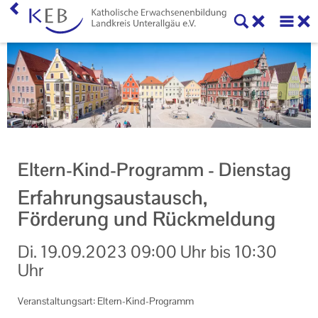
Home
KEB Landkreis Unterallgäu
Willkommen
Geschäftsstelle
Eltern-Kind-Programm - Dienstag
Vorstand und Beirat der KEB Landkreis Unterallgäu
Erfahrungsaustausch,
Mitglieder der KEB Landkreis Unterallgäu
Förderung und Rückmeldung
Unser Auftrag
Di.
19.09.2023
09:00 Uhr
bis
10:30
Uhr
Ihr Kontakt zu uns
Datenschutzerklärung
Veranstaltungsart: Eltern-Kind-Programm