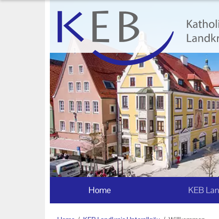
Home
KEB Landkreis Unterallgäu
Willkommen
Geschäftsstelle
Vorstand und Beirat der KEB
Landkreis Unterallgäu
Mitglieder der KEB Landkreis
Unterallgäu
Unser Auftrag
Home
KEB Lan
Ihr Kontakt zu uns