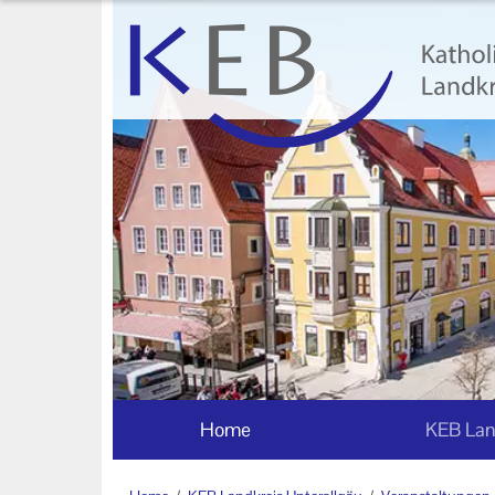
Home
KEB Landkreis Unterallgäu
Willkommen
Geschäftsstelle
Vorstand und Beirat der KEB
Landkreis Unterallgäu
Mitglieder der KEB Landkreis
Unterallgäu
Unser Auftrag
Home
KEB Lan
Ihr Kontakt zu uns