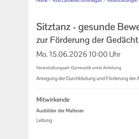
Home
/
KEB Landkreis Unterallgäu
/
Veranstaltungen
Datenschutzerklärung
Impressum
Sitztanz - gesunde Bew
zur Förderung der Gedächt
Mo.
15.06.2026
10:00 Uhr
Veranstaltungsart: Gymnastik unter Anleitung
An­re­gung der Durch­blu­tung und För­de­rung der Ate
Mitwirkende
Ausbilder der Malteser
Leitung