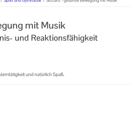
/
Sport und Gymnastik
/
Sitztanz - gesunde Bewegung mit Musik
egung mit Musik
nis- und Reaktionsfähigkeit
m­tä­tig­keit und na­tür­lich Spaß.