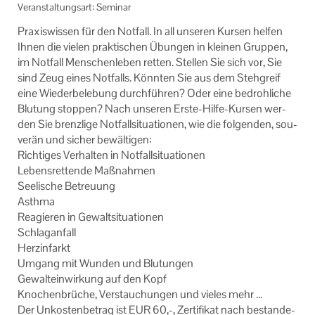
Veranstaltungsart: Seminar
Impressum
Pra­xis­wis­sen für den Not­fall. In all un­se­ren Kur­sen hel­fen
Ihnen die vie­len prak­ti­schen Übun­gen in klei­nen Grup­pen,
im Not­fall Men­schen­le­ben ret­ten. Stel­len Sie sich vor, Sie
sind Zeug eines Not­falls. Könn­ten Sie aus dem Steh­greif
eine Wie­der­be­le­bung durch­füh­ren? Oder eine be­droh­li­che
Blu­tung stop­pen? Nach un­se­ren Erste-​Hilfe-Kursen wer­
den Sie brenz­li­ge Not­fall­si­tua­tio­nen, wie die fol­gen­den, sou­
ve­rän und si­cher be­wäl­ti­gen:
Rich­ti­ges Ver­hal­ten in Not­fall­si­tua­tio­nen
Le­bens­ret­ten­de Maß­nah­men
See­li­sche Be­treu­ung
Asth­ma
Re­agie­ren in Ge­walt­si­tua­tio­nen
Schlag­an­fall
Herz­in­farkt
Um­gang mit Wun­den und Blu­tun­gen
Ge­walt­ein­wir­kung auf den Kopf
Kno­chen­brü­che, Ver­stau­chun­gen und vie­les mehr ...
Der Un­kos­ten­be­trag ist EUR 60,-, Zer­ti­fi­kat nach be­stan­de­