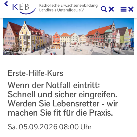
Home
KEB Landkreis Unterallgäu
Willkommen
Geschäftsstelle
Erste-Hilfe-Kurs
Vorstand und Beirat der KEB Landkreis Unterallgäu
Wenn der Notfall eintritt:
Mitglieder der KEB Landkreis Unterallgäu
Schnell und sicher eingreifen.
Werden Sie Lebensretter - wir
Unser Auftrag
machen Sie fit für die Praxis.
Ihr Kontakt zu uns
Sa.
05.09.2026
08:00 Uhr
Datenschutzerklärung