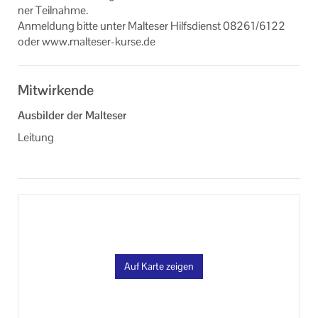
ner Teil­nah­me.
An­mel­dung bitte unter Mal­te­ser Hilfs­dienst 08261/6122
oder www.malteser-​kurse.de
Mitwirkende
Ausbilder der Malteser
Leitung
Auf Karte zeigen