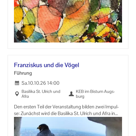
Im Work­shop stim­men wir mit Leib und Seele ein in
diese Be­we­gung des Frie­dens.
Bitte mit­brin­gen: be­que­me Klei­dung, So­cken oder
leich­te Indoor-​Schuhe.
An­mel­dung bis 1. Ok­to­ber 2026 er­for­der­lich unter:
(0821) 3166 8822 oder info@keb-​augsburg.de
Fran­zis­kus und die Vögel
Füh­rung
Sa.
10.10.26
14:00
Ba­si­li­ka St. Ul­rich und
KEB im Bis­tum Augs­
Afra
burg
Den ers­ten Teil der Ver­an­stal­tung bil­den zwei Im­pul­
se: Zu­nächst wird die Ba­si­li­ka St. Ul­rich und Afra in
Augs­burg aus einem schöp­fungs­spi­ri­tu­el­len Blick­
win­kel vor­ge­stellt. Eben­falls spi­ri­tu­el­len Fra­gen ge­
wid­met ist da­nach ein Im­puls über den hei­li­gen Fran­