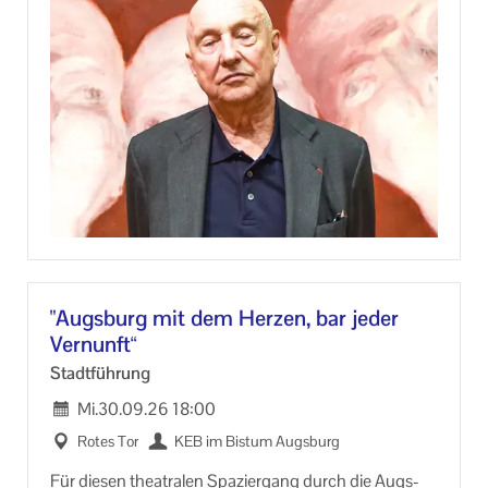
aus­ge­stell­ten Bil­der ent­stan­den be­reits 1989 im
Augs­bur­ger Glas­pa­last.
Im Scha­ez­ler­pa­lais prä­sen­tiert er nun erst­mals eine
neue Fa­cet­te sei­nes Schaf­fens: Künst­ler­por­träts. In
den letz­ten Jah­ren por­trä­tiert Da­ni­el Bisk­up welt­weit
Pro­mi­nen­te aus Po­li­tik, Kul­tur und Wirt­schaft.
An­mel­dung er­for­der­lich unter:
(0821) 3166 8822 oder info@keb-​augsburg.de
In Zu­sam­men­ar­beit mit: Kunst­samm­lun­gen und Mu­
se­en Stadt Augs­burg
"Augs­burg mit dem Her­zen, bar jeder
Ver­nunft“
Stadt­füh­rung
Mi.
30.09.26
18:00
Rotes Tor
KEB im Bis­tum Augs­burg
Für die­sen thea­tra­len Spa­zier­gang durch die Augs­