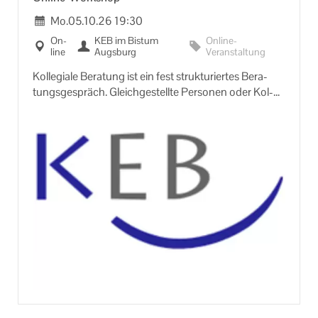
Mo.
05.10.26
19:30
On­
KEB im Bis­tum
Online-​
line
Augs­burg
Veranstaltung
Kol­le­gia­le Be­ra­tung ist ein fest struk­tu­rier­tes Be­ra­
tungs­ge­spräch. Gleich­ge­stell­te Per­so­nen oder Kol­
leg/innen be­ra­ten sich ge­gen­sei­tig zu Fra­gen, The­
men und Pro­blem­stel­lun­gen, die sich in der eh­ren­
amt­li­chen Ar­beit er­ge­ben. In der Grup­pe wird das
Pro­blem ana­ly­siert und Ideen und Lö­sungs­vor­schlä­
ge dafür ent­wi­ckelt. Die Be­ra­te­nen ent­schei­den
selbst, wel­che neu ge­won­nen Blick­win­kel sie in ihre
Ar­beit ein­brin­gen wol­len und kön­nen.
Beim Online-​Treffen er­ler­nen Sie eine Me­tho­de der
kol­le­gia­len Be­ra­tung und üben diese in klei­nen Grup­
pen so ein, dass Sie die Me­tho­de an­schlie­ßend in
Ihrem Ein­satz­be­reich an­wen­den kön­nen.
An­mel­dung bis 25. Sep­tem­ber 2026 er­for­der­lich