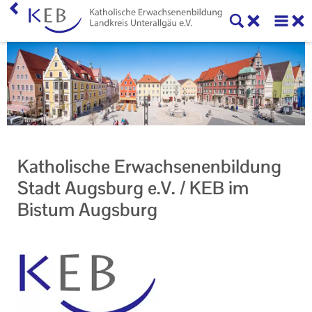
Home
KEB Landkreis Unterallgäu
Unser Auftrag
Ihr Kontakt zu uns
Katholische Erwachsenenbildung
Datenschutzerklärung
Stadt Augsburg e.V. / KEB im
Bistum Augsburg
Impressum