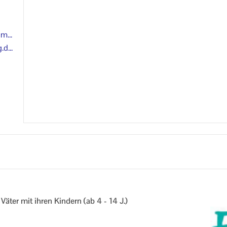
um-
.d
ener
ge/
nd Väter mit ihren Kin­dern (ab 4 - 14 J.)