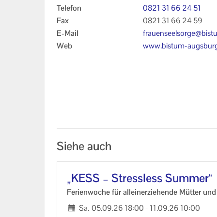
Telefon
0821 31 66 24 51
Fax
0821 31 66 24 59
E-Mail
frauenseelsorge@bist
augsburg.de
Web
www.bistum-augsburg
e/Seelsorge-in-den-G
ationen/Frauenseelsor
Kontakt
Siehe auch
„KESS – Stress­less Sum­mer“
Fe­ri­en­wo­che für al­lein­er­zie­hen­de Müt­ter u
Sa.
05.09.26
18:00
-
11.09.26
10:00