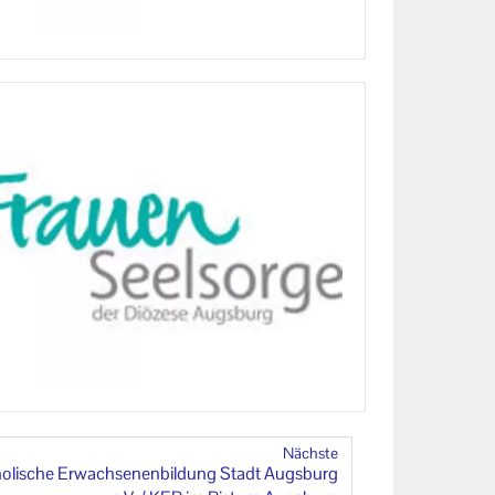
Nächste
ho­li­sche Er­wach­se­nen­bil­dung Stadt Augs­burg