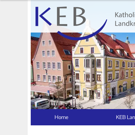
Home
KEB Landkreis Unterallgäu
Unser Auftrag
Ihr Kontakt zu uns
Datenschutzerklärung
Impressum
Home
KEB Lan