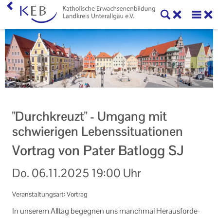
Home
KEB Landkreis Unterallgäu
Unser Auftrag
Ihr Kontakt zu uns
"Durchkreuzt" - Umgang mit
Datenschutzerklärung
schwierigen Lebenssituationen
Impressum
Vortrag von Pater Batlogg SJ
Do.
06.11.2025
19:00 Uhr
Veranstaltungsart: Vortrag
In un­se­rem All­tag be­geg­nen uns manch­mal Her­aus­for­de­