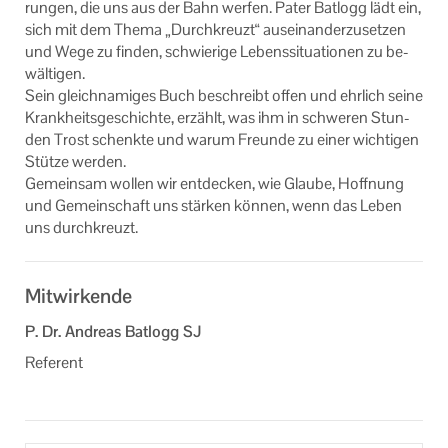
run­gen, die uns aus der Bahn wer­fen. Pater Bat­logg lädt ein,
sich mit dem Thema „Durch­kreuzt“ aus­ein­an­der­zu­set­zen
und Wege zu fin­den, schwie­ri­ge Le­bens­si­tua­tio­nen zu be­
wäl­ti­gen.
Sein gleich­na­mi­ges Buch be­schreibt offen und ehr­lich seine
Krank­heits­ge­schich­te, er­zählt, was ihm in schwe­ren Stun­
den Trost schenk­te und warum Freun­de zu einer wich­ti­gen
Stüt­ze wer­den.
Ge­mein­sam wol­len wir ent­de­cken, wie Glau­be, Hoff­nung
und Ge­mein­schaft uns stär­ken kön­nen, wenn das Leben
uns durch­kreuzt.
Mitwirkende
P. Dr. Andreas Batlogg SJ
Referent