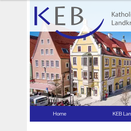
Home
KEB Landkreis Unterallgäu
Unser Auftrag
Ihr Kontakt zu uns
Datenschutzerklärung
Impressum
Home
KEB Lan