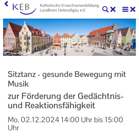
Home
KEB Landkreis Unterallgäu
Unser Auftrag
Ihr Kontakt zu uns
Sitztanz - gesunde Bewegung mit
Datenschutzerklärung
Musik
Impressum
zur Förderung der Gedächtnis-
und Reaktionsfähigkeit
Mo.
02.12.2024
14:00 Uhr
bis
15:00
Uhr