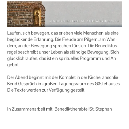
Impressum
Lau­fen, sich be­we­gen, das er­le­ben viele Men­schen als eine
be­glü­cken­de Er­fah­rung. Die Freu­de am Pil­gern, am Wan­
dern, an der Be­we­gung spre­chen für sich. Die Be­ne­dik­tus­
re­gel be­schreibt unser Leben als stän­di­ge Be­we­gung. Sich
glück­lich lau­fen, das ist ein spi­ri­tu­el­les Pro­gramm und An­
ge­bot.
Der Abend be­ginnt mit der Kom­plet in der Kir­che, an­schlie­
ßend Ge­spräch im gro­ßen Ta­gungs­raum des Gäs­te­hau­ses.
Die Texte wer­den zur Ver­fü­gung ge­stellt.
In Zu­sam­men­ar­beit mit: Be­ne­dik­ti­ner­ab­tei St. Ste­phan