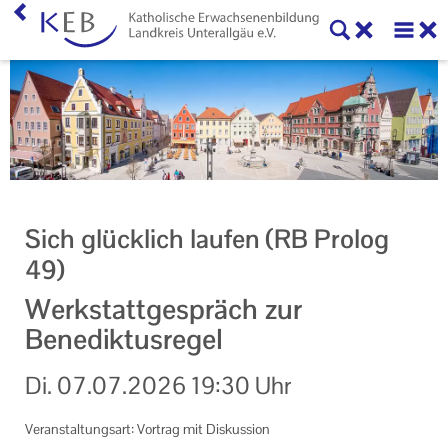
Home
KEB Landkreis Unterallgäu
Willkommen
Geschäftsstelle
Sich glücklich laufen (RB Prolog
Vorstand und Beirat der KEB Landkreis Unterallgäu
49)
Mitglieder der KEB Landkreis Unterallgäu
Werkstattgespräch zur
Benediktusregel
Unser Auftrag
Di.
07.07.2026
19:30 Uhr
Ihr Kontakt zu uns
Datenschutzerklärung
Veranstaltungsart: Vortrag mit Diskussion