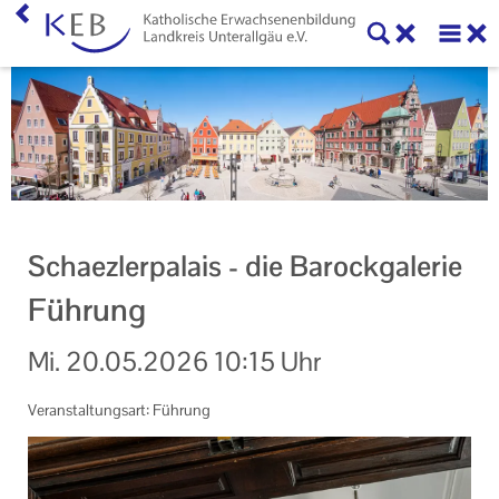
Home
KEB Landkreis Unterallgäu
Willkommen
Geschäftsstelle
Schaezlerpalais - die Barockgalerie
Vorstand und Beirat der KEB Landkreis Unterallgäu
Führung
Mitglieder der KEB Landkreis Unterallgäu
Mi.
20.05.2026
10:15 Uhr
Unser Auftrag
Veranstaltungsart: Führung
Ihr Kontakt zu uns
Datenschutzerklärung