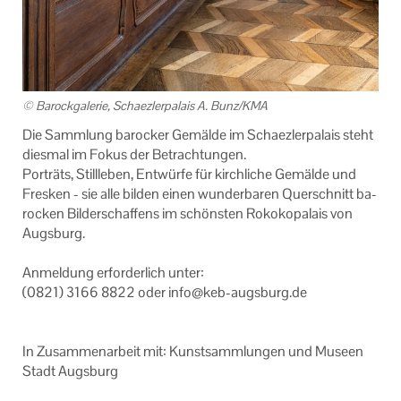
© Ba­rock­ga­le­rie, Scha­ez­ler­pa­lais A. Bunz/KMA
Die Samm­lung ba­ro­cker Ge­mäl­de im Scha­ez­ler­pa­lais steht
dies­mal im Fokus der Be­trach­tun­gen.
Por­träts, Still­le­ben, Ent­wür­fe für kirch­li­che Ge­mäl­de und
Fres­ken - sie alle bil­den einen wun­der­ba­ren Quer­schnitt ba­
ro­cken Bil­der­schaf­fens im schöns­ten Ro­ko­kopa­lais von
Augs­burg.
An­mel­dung er­for­der­lich unter:
(0821) 3166 8822 oder info@keb-​augsburg.de
In Zu­sam­men­ar­beit mit: Kunst­samm­lun­gen und Mu­se­en
Stadt Augs­burg