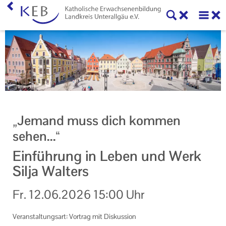
Home
KEB Landkreis Unterallgäu
Willkommen
Geschäftsstelle
„Jemand muss dich kommen
Vorstand und Beirat der KEB Landkreis Unterallgäu
sehen...“
Mitglieder der KEB Landkreis Unterallgäu
Einführung in Leben und Werk
Silja Walters
Unser Auftrag
Fr.
12.06.2026
15:00 Uhr
Ihr Kontakt zu uns
Datenschutzerklärung
Veranstaltungsart: Vortrag mit Diskussion