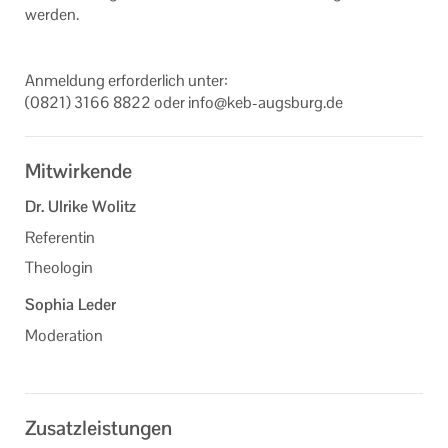
wer­den.
An­mel­dung er­for­der­lich unter:
(0821) 3166 8822 oder info@keb-​augsburg.de
Mitwirkende
Dr. Ulrike Wolitz
Referentin
Theologin
Sophia Leder
Moderation
Zusatzleistungen