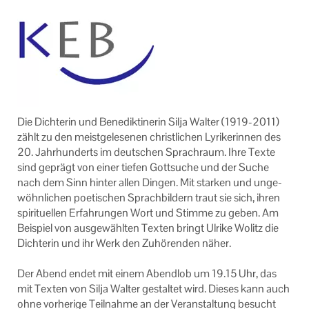
Impressum
Die Dich­te­rin und Be­ne­dik­ti­ne­rin Silja Wal­ter (1919-​2011)
zählt zu den meist­ge­le­se­nen christ­li­chen Ly­ri­ke­rin­nen des
20. Jahr­hun­derts im deut­schen Sprach­raum. Ihre Texte
sind ge­prägt von einer tie­fen Gott­su­che und der Suche
nach dem Sinn hin­ter allen Din­gen. Mit star­ken und un­ge­
wöhn­li­chen poe­ti­schen Sprach­bil­dern traut sie sich, ihren
spi­ri­tu­el­len Er­fah­run­gen Wort und Stim­me zu geben. Am
Bei­spiel von aus­ge­wähl­ten Tex­ten bringt Ul­ri­ke Wo­litz die
Dich­te­rin und ihr Werk den Zu­hö­ren­den näher.
Der Abend endet mit einem Abend­lob um 19.15 Uhr, das
mit Tex­ten von Silja Wal­ter ge­stal­tet wird. Die­ses kann auch
ohne vor­he­ri­ge Teil­nah­me an der Ver­an­stal­tung be­sucht