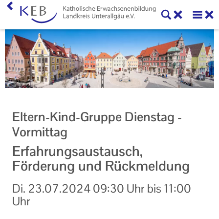
Home
KEB Landkreis Unterallgäu
Unser Auftrag
Ihr Kontakt zu uns
Eltern-Kind-Gruppe Dienstag -
Datenschutzerklärung
Vormittag
Impressum
Erfahrungsaustausch,
Förderung und Rückmeldung
Di.
23.07.2024
09:30 Uhr
bis
11:00
Uhr