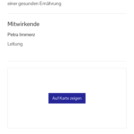
einer ge­sun­den Er­näh­rung
Mitwirkende
Petra Immerz
Leitung
Auf Karte zeigen