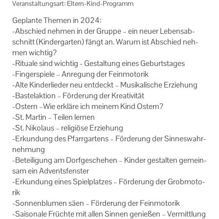
Veranstaltungsart: Eltern-Kind-Programm
Ge­plan­te The­men in 2024:
-​Abschied neh­men in der Grup­pe – ein neuer Le­bens­ab­
schnitt (Kin­der­gar­ten) fängt an. Warum ist Ab­schied neh­
men wich­tig?
-​Rituale sind wich­tig - Ge­stal­tung eines Ge­burts­ta­ges
-​Fingerspiele – An­re­gung der Fein­mo­to­rik
-Alte Kin­der­lie­der neu ent­deckt – Mu­si­ka­li­sche Er­zie­hung
-​Bastelaktion – För­de­rung der Krea­ti­vi­tät
-​Ostern –Wie er­klä­re ich mei­nem Kind Os­tern?
-St. Mar­tin – Tei­len ler­nen
-St. Ni­ko­laus – re­li­giö­se Er­zie­hung
-​Erkundung des Pfarr­gar­tens – För­de­rung der Sin­nes­wahr­
neh­mung
-​Beteiligung am Dorf­ge­sche­hen – Kin­der ge­stal­ten ge­mein­
sam ein Ad­vents­fens­ter
-​Erkundung eines Spiel­plat­zes – För­de­rung der Grob­mo­to­
rik
-​Sonnenblumen säen – För­de­rung der Fein­mo­to­rik
-​Saisonale Früch­te mit allen Sin­nen ge­nie­ßen – Ver­mitt­lung